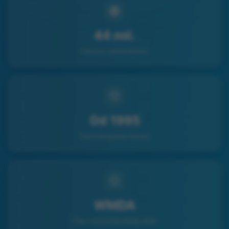
44 mil.
Darcov celosvetovo
Od 1995
Zachraňujeme životy
WMDA
Člen medzinárodnej siete