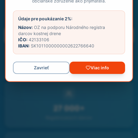
občianske združenie ako prijímateľa.
Údaje pre poukázanie 2%:
Názov:
OZ na podporu Národného registra
darcov kostnej drene
Zaregistrovať sa ako darca
IČO:
42133106
IBAN:
SK1011000000002622766640
Zistiť viac
Zavrieť
Viac info
27 000+
Registrovaných darcov