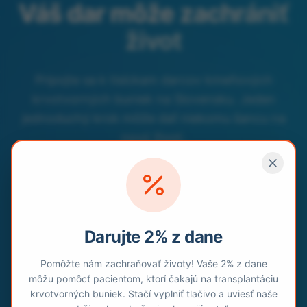
Váš dar môže
zachrániť
život
Pripojte sa k tisíckam darcov kmeňových
krvotvorných buniek na Slovensku. Jeden
jednoduchý krok môže dať niekomu šancu na
nový život.
Každých 27 sekúnd
niekto potrebuje darcu
Darujte 2% z dane
Váš krok môže zmeniť všetko
Pomôžte nám zachraňovať životy! Vaše 2% z dane
môžu pomôcť pacientom, ktorí čakajú na transplantáciu
●
Kliknite pre viac
krvotvorných buniek. Stačí vyplniť tlačivo a uviesť naše